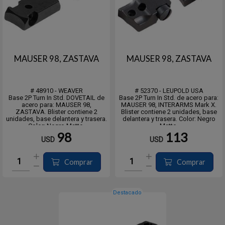
MAUSER 98, ZASTAVA
MAUSER 98, ZASTAVA
# 48910 - WEAVER
# 52370 - LEUPOLD USA
Base 2P Turn In Std. DOVETAIL de
Base 2P Turn In Std. de acero para:
acero para: MAUSER 98,
MAUSER 98, INTERARMS Mark X.
ZASTAVA. Blister contiene 2
Blister contiene 2 unidades, base
unidades, base delantera y trasera.
delantera y trasera. Color: Negro
Color: Negro Matte.
Matte.
98
113
USD
USD
ATENCIÓN: Las miras
ATENCIÓN: Las miras
telescópicas, mecánicas,
telescópicas, mecánicas,
holográficas, de fibra óptica, de
holográficas, de fibra óptica, de
láser, o similares, anillas, bases y
láser, o similares, anillas, bases y
Comprar
Comprar
montajes de cualquier t...
montajes de cualqu...
Destacado