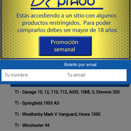
TI - Browning A-Bolt, Cerrojo
TI - Browning BAR, Benelli Argo, R1
TI - Browning Eurobolt, Cerrojo
TI - Browning X - Bolt, Cerrojo
TI - Marlin 9.45, 30AS, 30W, 36, 62, 93, 336, 375, 444, 1993,
1894, 1895
Boletín por email
TI - Mauser 96
TI - Mauser 98, FN series, Interarms Mark X
TI - Savage 10, 12, 110, 112, AXIS, 10ML II, Stevens 200
TI - Springfield 1903 A3
TI - Weatherby Mark V. Vanguard, Howa 1500
TI - Winchester 94