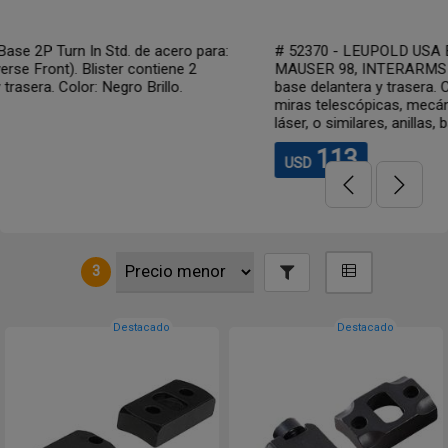
para:
# 52370 - LEUPOLD USA Base 2P Turn In Std. de acero 
MAUSER 98, INTERARMS Mark X. Blister contiene 2 uni
base delantera y trasera. Color: Negro Matte. ATENCIÓN
miras telescópicas, mecánicas, holográficas, de fibra óp
láser, o similares, anillas, bases y montajes de cualqu...
113
USD
3
Destacado
Destacado