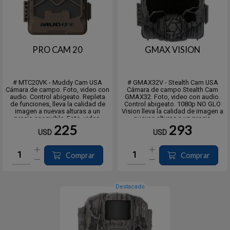
PRO CAM 20
GMAX VISION
# MTC20VK - Muddy Cam USA
# GMAX32V - Stealth Cam USA
Cámara de campo. Foto, video con
Cámara de campo Stealth Cam
audio. Control abigeato. Repleta
GMAX32. Foto, video con audio.
de funciones, lleva la calidad de
Control abigeato. 1080p NO GLO
imagen a nuevas alturas a un
Vision lleva la calidad de imagen a
precio asequible. Foto, video.
nuevas alturas a un precio
Con una cámara de 20 MP con LED
asequible.
225
293
USD
USD
de 850 nm y una lente de 80 pies.
La serie de cámaras de rastreo
Detección y rango de infrarrojos
GMAX de 32 MP de Stealth Cam
que captura v...
incluye innovaciones de software
completamen...
Comprar
Comprar
Destacado