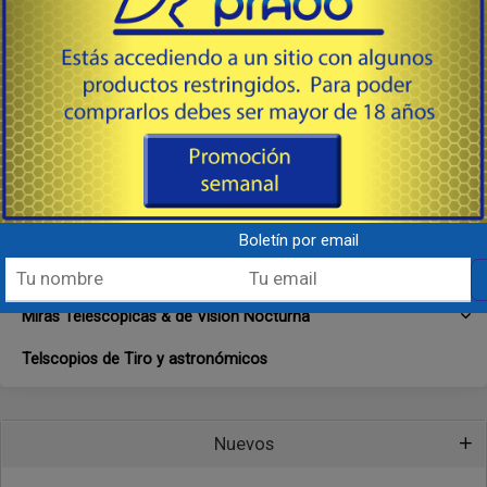
Anillas, Bases & Montajes
Binoculares & Monoculares
Cámaras de Campo, Rastreo & Seguridad
Colimadores
Dispositivos Láser y Lumínicos
Miras Holo & Punto iluminado
Boletín por email
Miras Mecánicas - Acero, Fibra Óptica, Tritium
Miras Telescópicas & de Visión Nocturna
Telscopios de Tiro y astronómicos
Nuevos