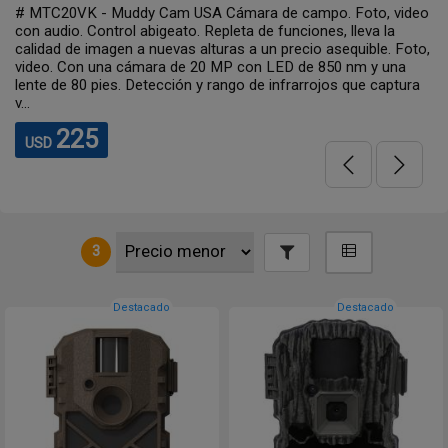
ra de campo. Foto, video
# DS4KU - Stealth Cam USA Cáma
 de funciones, lleva la
Ultimate. Foto, video con audio. Co
a un precio asequible. Foto,
un sensor de 32 megapíxeles para b
on LED de 850 nm y una
tamaño. Claridad de imagen junto c
 de infrarrojos que captura
noche. Un alcance de flash infrarrojo 
563
USD
3
Destacado
Destacado