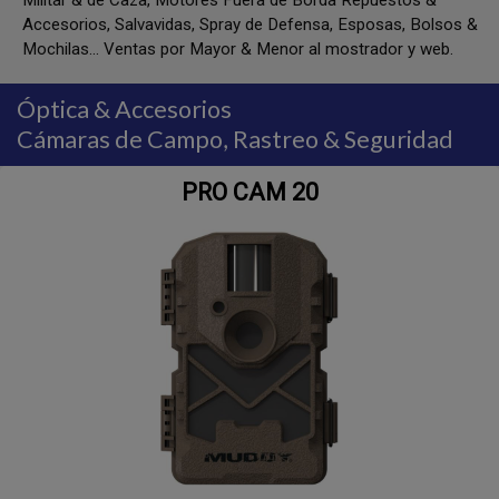
Militar & de Caza, Motores Fuera de Borda Repuestos &
Accesorios, Salvavidas, Spray de Defensa, Esposas, Bolsos &
Mochilas... Ventas por Mayor & Menor al mostrador y web.
Óptica & Accesorios
Cámaras de Campo, Rastreo & Seguridad
 20
ULTIMAT