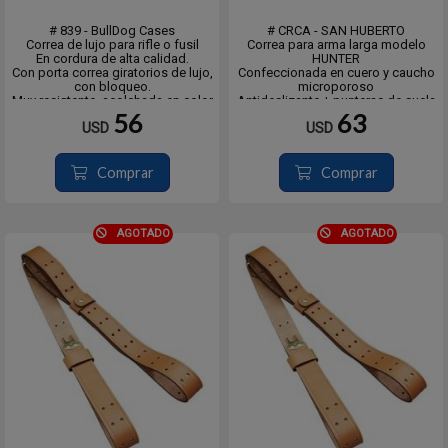
# 839 - BullDog Cases
# CRCA - SAN HUBERTO
Correa de lujo para rifle o fusil
Correa para arma larga modelo
En cordura de alta calidad.
HUNTER
Con porta correa giratorios de lujo,
Confeccionada en cuero y caucho
con bloqueo.
microporoso
Muy resistente, acolchada en color
Antideslizante + punteras de suela
Negro
+ cinta de tafeta reforzada de alto
56
63
USD
USD
rendimiento.
*Medidas:
- Ancho de la correa 5cm.
- Largo de la hombrera (cuero)
Comprar
Comprar
28.5cm.
- Largo de la hombrera incluy...
AGOTADO
AGOTADO