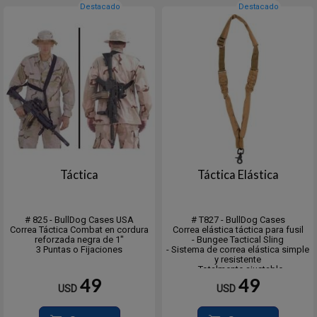
Destacado
Destacado
Táctica
Táctica Elástica
# 825 - BullDog Cases USA
# T827 - BullDog Cases
Correa Táctica Combat en cordura
Correa elástica táctica para fusil
reforzada negra de 1"
- Bungee Tactical Sling
3 Puntas o Fijaciones
- Sistema de correa elástica simple
y resistente
- Totalmente ajustable
- T827T Tanino - T827B Negra
49
49
USD
USD