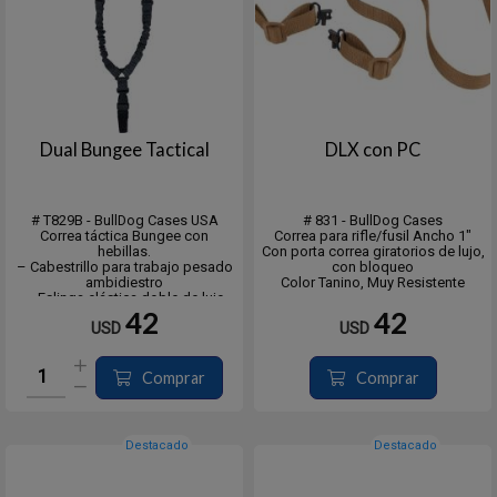
Dual Bungee Tactical
DLX con PC
# T829B - BullDog Cases USA
# 831 - BullDog Cases
Correa táctica Bungee con
Correa para rifle/fusil Ancho 1"
hebillas.
Con porta correa giratorios de lujo,
– Cabestrillo para trabajo pesado
con bloqueo
ambidiestro
Color Tanino, Muy Resistente
– Eslinga elástica doble de lujo
- El cierre de metal cubierto
42
42
USD
USD
protege el arma
- Hebilla de liberación rápida única
que separa el arma
– 2 hebillas de montaje lateral para
Comprar
Comprar
Destacado
Destacado