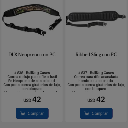
DLX Neopreno con PC
Ribbed Sling con PC
# 838 - BullDog Cases
# 837 - BullDog Cases
Correa de lujo para rifle o fusil
Correa para rifle acanalada
En Neopreno de alta calidad.
hombrera acolchada.
Con porta correa giratorios de lujo,
Con porta correa giratorios de lujo,
con bloqueo
con bloqueo.
Muy resistente acolchada en color
Muy resistente en color negro
Negro/Camo
42
42
USD
USD
Comprar
Comprar