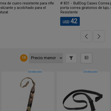
e
# 831 - BullDog Cases Correa para rifle/fusil Ancho 1" Con
porta correa giratorios de lujo, con bloqueo Color Tanino, Muy
Resistente
42
USD
19
Destacado
Destacado