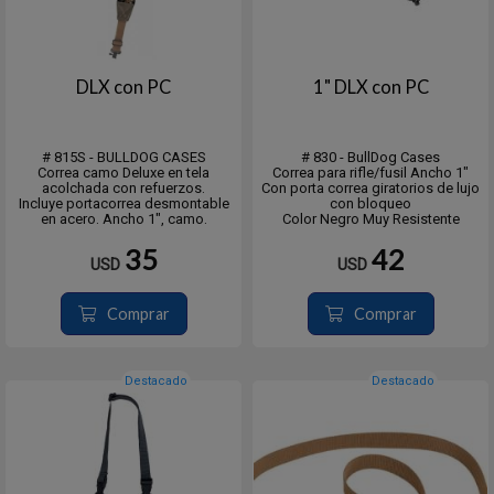
DLX con PC
1" DLX con PC
# 815S - BULLDOG CASES
# 830 - BullDog Cases
Correa camo Deluxe en tela
Correa para rifle/fusil Ancho 1"
acolchada con refuerzos.
Con porta correa giratorios de lujo
Incluye portacorrea desmontable
con bloqueo
en acero. Ancho 1", camo.
Color Negro Muy Resistente
35
42
USD
USD
Comprar
Comprar
Destacado
Destacado