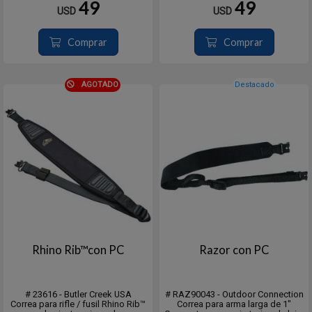
49
49
USD
USD
Comprar
Comprar
AGOTADO
Destacado
Rhino Rib™con PC
Razor con PC
# 23616 - Butler Creek USA
# RAZ90043 - Outdoor Connection
Correa para rifle / fusil Rhino Rib™
Correa para arma larga de 1"