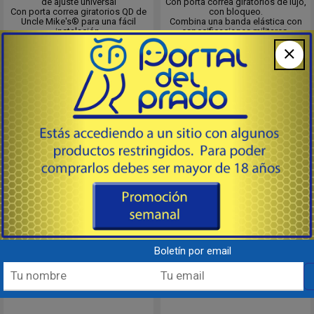
de ajuste universal
Con porta correa giratorios de lujo,
Con porta correa giratorios QD de
con bloqueo.
Uncle Mike's® para una fácil
Combina una banda elástica con
instalación.
especificaciones militares.
Costilla exclusiva de Rhino en la
Un innovador bucle para el pulgar
56
56
USD
USD
correa
patentado, hardware de alta
Material Ultra-Grip™ debajo de la
resistencia y el TOC giratorio
correa para evitar resbalones
BRUTE desmontable
E*Z ha desar...
Consultar
Comprar
Destacado
Destacado
Boletín por email
Armor Molded con PC
Cuero Acolchada