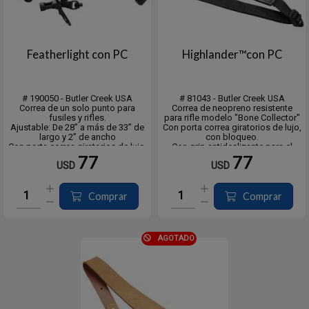
Featherlight con PC
Highlander™con PC
# 190050 - Butler Creek USA
# 81043 - Butler Creek USA
Correa de un solo punto para
Correa de neopreno resistente
fusiles y rifles.
para rifle modelo "Bone Collector"
Ajustable: De 28” a más de 33” de
Con porta correa giratorios de lujo,
largo y 2” de ancho
con bloqueo.
Con porta correa giratorios de lujo,
Con grip antideslizante para el
con bloqueo.
hombro. Color negro
77
77
USD
USD
Ligero con interior de espuma de
celda cerrada. Transpirable: corte
ranuras para reducir el calor
Comprar
Comprar
atrapado y agarr...
AGOTADO