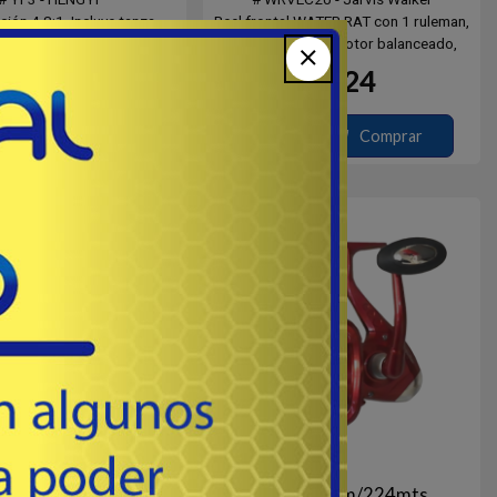
ión 4.8:1. Incluye tanza.
Reel frontal WATER RAT con 1 ruleman,
e para ver variantes.
piñon de bronce, rotor balanceado,
000 / 3: 0.30 / 155 mts.
carrete de grafito lcargado con
24
24
USD
USD
000 / 3: 0.35 / 170 mts.
monofilamento, recuperacion 5.2:1.
000 / 3: 0.40 / 210 mts.
Eje central y tornilleria de acero
inoxidable.
Comprar
Comprar
 0.30mm/240mts
1R - 0,35mm/224mts.