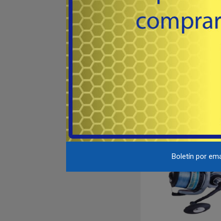
# WRVEC30 - Jarvis
Reel frontal WATER RAT c
piñon de bronce, rotor 
carrete de grafito lc
25
USD
monofilamento, recupera
Eje central y tornilleri
inoxidable.
Co
Boletín por ema