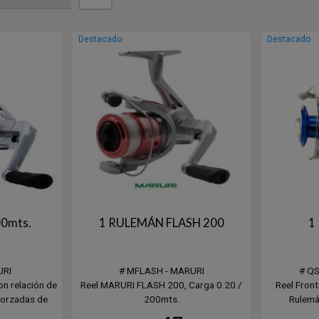
Destacado
Destacado
00mts.
1 RULEMÁN FLASH 200
1
URI
# MFLASH - MARURI
# Q
on relación de
Reel MARURI FLASH 200, Carga 0.20 /
Reel Fron
eforzadas de
200mts.
Rulemá
● 1 Ruleman
1 Carret