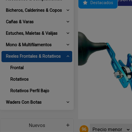
Destacados
Bicheros, Calderines & Copos
Cañas & Varas
Estuches, Maletas & Valijas
Mono & Multifilamentos
Reeles Frontales & Rotativos
Frontal
00mts. ● 1 Ruleman ● Piñón y
Rotativos
Rotativos Perfil Bajo
Waders Con Botas
Nuevos
96