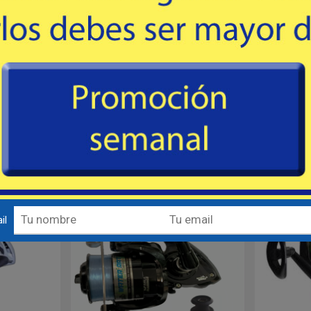
 Walker
# WRVEC40 - Jarvis Walker
# WRVEC3 
on 1 ruleman,
Reel frontal WATER RAT con 1 ruleman,
balanceado,
piñon de bronce, rotor balanceado, 1
Recupera
argado con
carrete de grafito cargado con
tornilleria 
27
USD
cion 5.2:1.
monofilamento, recuperacion 5.2:1.
pa
a de acero
Eje central y tornilleria de acero
inoxidable.
mprar
Comprar
Destacado
Destacado
il