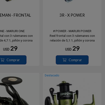
LEMAN - FRONTAL
3R - X POWER
ONE - MARURI ONE
# POWER - MARURI POWER
ntal con 3 rulemanes con
Reel frontal con 3 rulemanes con
de 4,7:1, piñón y corona
relación de 5,1:1, piñón y corona
orzadas de bronce.
reforzadas de bronce.
29
29
USD
USD
 - Carga: 0.30 / 320mts
# POW5000 - Carga: 0.35 / 275mts
 - Carga: 0.38 / 230mts
# POW6000 - Carga: 0.45 / 195mts
Comprar
Comprar
Destacado