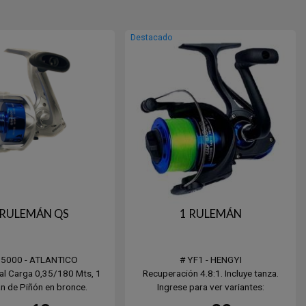
Destacado
 RULEMÁN QS
1 RULEMÁN
S5000 - ATLANTICO
# YF1 - HENGYI
tal Carga 0,35/180 Mts, 1
Recuperación 4.8:1. Incluye tanza.
n de Piñón en bronce.
Ingrese para ver variantes:
e long cast de graffito
Carga YF3000 / 1: 0.30 / 155 mts.