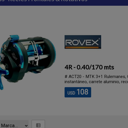
4R - 0.40/170 mts
# ACT20 - MTK 3+1 Rulemanes, Car
instantáneo, carrete aluminio, recu
108
USD