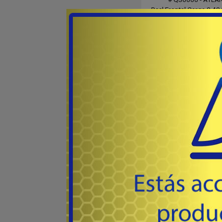
Reel Frontal Carga 0,40
Rulemán de Piñón en bron
long cast de graffito 
20
USD
Rotor balanceado, Recupe
Co
Destacado
1R - 0,25mm/1