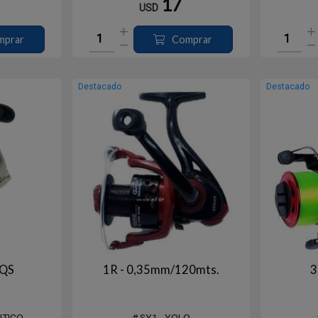
17
USD
● Piñón y Corona REFORZADO en
bronce
R
● Recuperación 5,2:1
Re
mprar
Comprar
Destacado
Destacado
 QS
1R - 0,35mm/120mts.
3
NTICO
# SY1 - YOLO