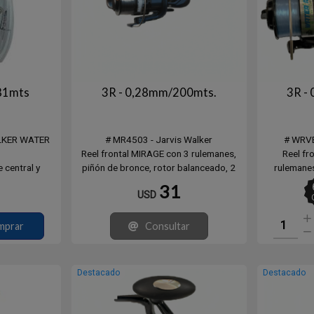
81mts
3R - 0,28mm/200mts.
3R -
LKER WATER
# MR4503 - Jarvis Walker
# WRVE
Reel frontal MIRAGE con 3 rulemanes,
Reel fr
 central y
piñón de bronce, rotor balanceado, 2
rulemanes
dable. Ingrese
carretes de grafito long cast,
balanceado
31
USD
es.
recuperacion 5.2:1.
grafito ca
Eje central y tornilleria de acero
re
inoxidable.
Eje cent
mprar
Consultar
Destacado
Destacado