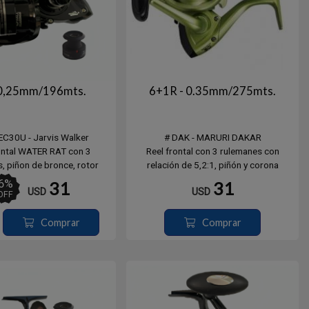
 0,25mm/196mts.
6+1R - 0.35mm/275mts.
C30U - Jarvis Walker
# DAK - MARURI DAKAR
ontal WATER RAT con 3
Reel frontal con 3 rulemanes con
, piñon de bronce, rotor
relación de 5,2:1, piñón y corona
, 2 carretes long cast de
reforzadas de bronce.
6
%
31
31
USD
USD
rgado con monofilamento,
# DAK5000 - Carga: 0.35 / 275mts
OFF
cuperacion 5.2:1.
# DAK6000 - Carga: 0.45 / 195mts
ral y tornilleria de acero
# K6000BG - Color Rosado.
Comprar
Comprar
inoxidable.