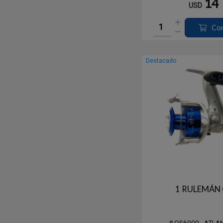
14
USD
Co
Destacado
1 RULEMÁN
# QS6000 - ATLA