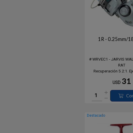
1R - 0.25mm/1
# WRVEC1 - JARVIS WA
RAT
Recuperación 5.2:1. Eje
tornilleria de acero inoxi
31
USD
para ver variant
Co
Destacado