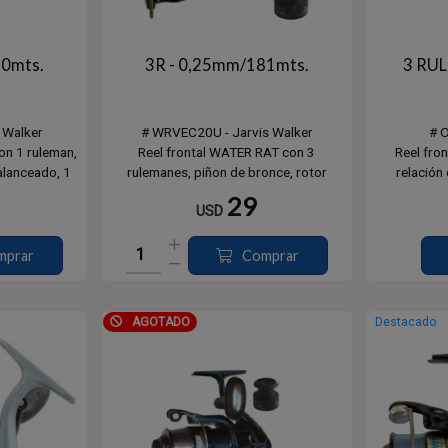
60mts.
3R - 0,25mm/181mts.
3 RU
 Walker
# WRVEC20U - Jarvis Walker
# 
on 1 ruleman,
Reel frontal WATER RAT con 3
Reel fro
alanceado, 1
rulemanes, piñon de bronce, rotor
relación 
rgado con
balanceado, 2 carretes long cast de
ref
29
USD
cion 5.2:1.
grafito cargado con monofilamento,
# ONE5000
a de acero
recuperacion 5.2:1.
# ONE6000
Eje central y tornilleria de acero
mprar
Comprar
inoxidable.
AGOTADO
Destacado