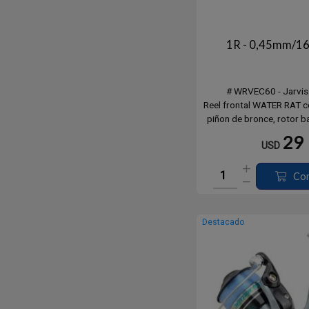
1R - 0,45mm/1
# WRVEC60 - Jarvis
Reel frontal WATER RAT c
piñon de bronce, rotor b
carrete de grafito ca
29
USD
monofilamento, recupera
Eje central y tornilleri
inoxidable.
Co
Destacado