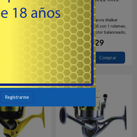
- JARVIS WALKER WATER
# MR7001 - Jarvis Walker
RAT
Reel frontal MIRAGE con 1 ruleman,
ción 5.2:1. Eje central y
piñon de bronce, rotor balanceado,
de acero inoxidable. Ingrese
carrete de grafito long cast,
28
29
USD
USD
ra ver variantes.
recuperacion 4.1:1.
Eje central y tornilleria de acero
inoxidable.
Comprar
Comprar
Destacado
Registrarme