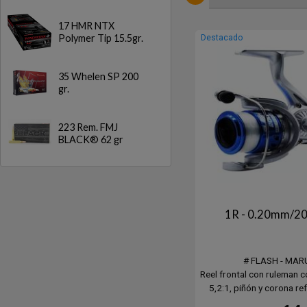
17 HMR NTX
Polymer Tip 15.5gr.
Destacado
35 Whelen SP 200
gr.
223 Rem. FMJ
BLACK® 62 gr
1R - 0.20mm/2
# FLASH - MAR
Reel frontal con ruleman c
5,2:1, piñón y corona r
bronce.