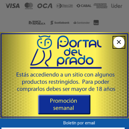
Armería, Tiempo Libre & Accesorios
092 220 107
WhatsApp
Lunes a Viernes de 8:00 a 17:00 hs.
Av. Agraciada 2958 Esq. E. Ciganda
Prado / Bella Vista,
Montevideo - Uruguay - C.P. 11800
Boletín por email