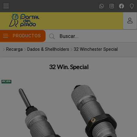
Compartir por email
MI COMPRA
PRODUCTOS
Recarga
Dados & Shellholders
32 Winchester Special
32 Win. Special
Enviar