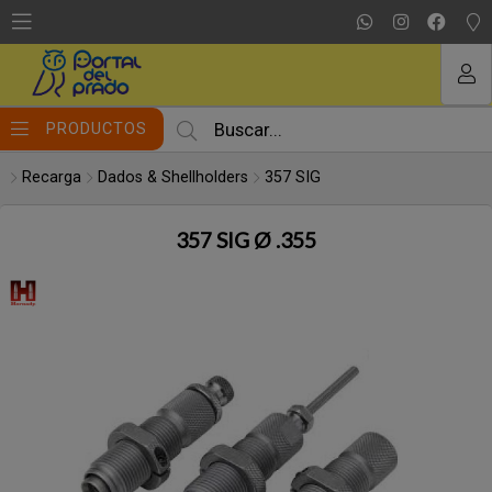
Compartir por email
MI COMPRA
PRODUCTOS
Recarga
Dados & Shellholders
357 SIG
357 SIG Ø .355
Enviar