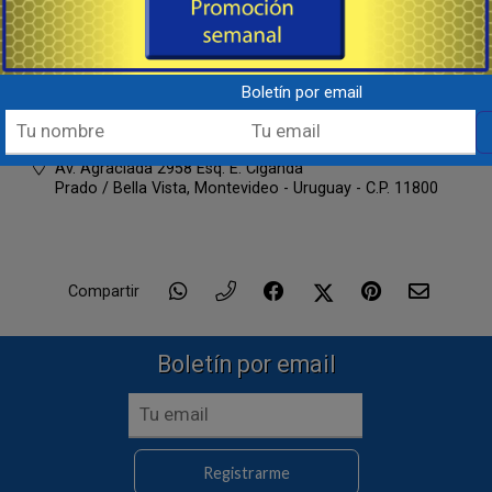
Armería, Tiempo Libre & Accesorios
092 220 107
WhatsApp
Boletín por email
Lunes a Viernes de 8:00 a 17:00 hs.
Av. Agraciada 2958 Esq. E. Ciganda
Prado / Bella Vista,
Montevideo - Uruguay - C.P. 11800
Compartir
Boletín por email
Registrarme