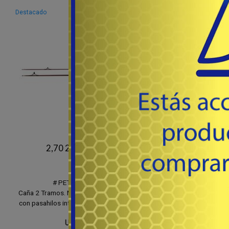
Destacado
Destacado
2,70 2T FRONTAL
2,70 2T 
# PET270 - PETER
# L9M270C -
Caña 2 Tramos. Maciza en fibra de vidrio,
Caña Lure 9 Mix en ca
con pasahilos intermedios. Color violeta.
2,70mts. en dos tramo
7-25 
36
USD
USD