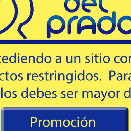
Destacado
ROTATIVO
2,70 2T FRONTAL
 LURE 9 MIX
# AP2702 - APOLO AZUL
rbón y fibra 100% de
Caña de 2.70mts, en 2 Tramos, color azul
s para reel Rotativo.
con doble hilado reforzado en pasahilos
lbs.
para frontal apta para arrojar de 100 - 200
50
38
USD
Gr