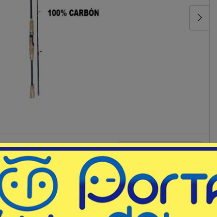
Código
AT/L9M270S
erencias