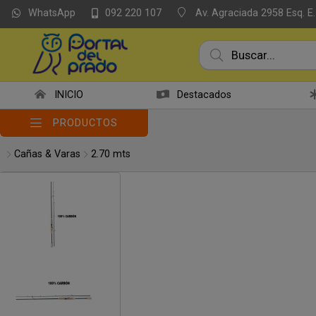
WhatsApp
Av. Agraciada 2958 Esq. E.
092 220 107
Compartir po
INICIO
Destacados
PRODUCTOS
Cañas & Varas
2.70 mts