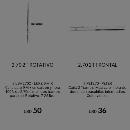
2,70 2T ROTATIVO
2,70 2T FRONTAL
# L9M270C - LURE 9 MIX
# PET270 - PETER
Caña Lure 9 Mix en carbón y fibra
Caña 2 Tramos. Maciza en fibra de
100% de 2,70mts. en dos tramos
vidrio, con pasahilos intermedios.
para reel Rotativo. 7-25 lbs.
Color violeta.
50
36
USD
USD