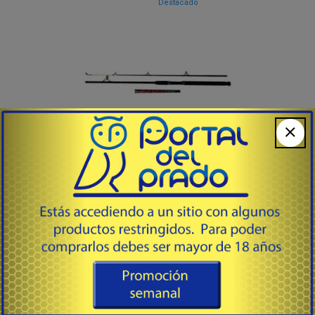
Destacado
2,70 2T FRONTAL
# NA2702 - NASSA
Caña 2 Tramos. Fibra de Vidrio. 40
- 100 Grs.
35
USD