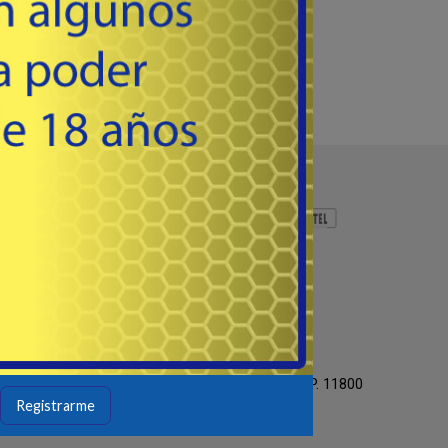
Av. Agraciada 2958 Esq. E. Ciganda
Prado / Bella Vista,
Montevideo - Uruguay - C.P. 11800
Registrarme