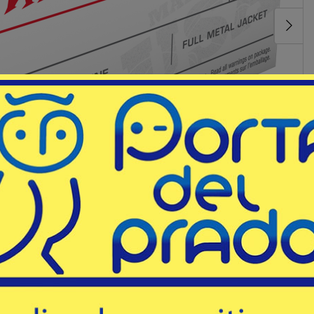
chester "USA White Box"
Código
WIN/Q3132
 ofreciendo municiones de alta
cazadores y tiradores.
sin expansión