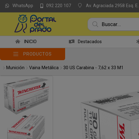
WhatsApp
Av. Agraciada 2958 Esq. E.
092 220 107
Compartir po
INICIO
Destacados
PRODUCTOS
Munición
Vaina Metálica
30 US Carabina - 7,62 x 33 M1