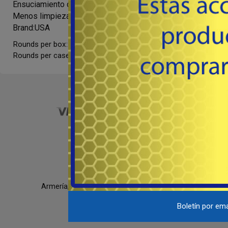
Ensuciamiento del barril reducido
Menos limpiezas y más tiempo de autonomía
Brand:USA
Rounds per box:
50
Rounds per case:
500
Armería, Tiempo Libre & Accesorios
092 220 107
Boletín por ema