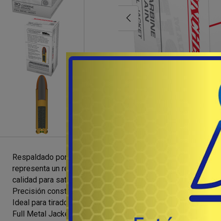
Respaldado por generaciones de excelencia legendaria, Win
representa un rendimiento constante y un valor excepcional,
calidad para satisfacer una amplia gama de necesidades de 
Precisión constante
Ideal para tiradores de todos los niveles
Full Metal Jacket Proporciona un funcionamiento positivo y 