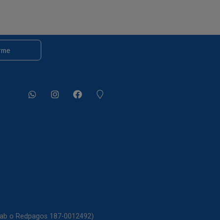
rme
itab o Redpagos 187-0012492)