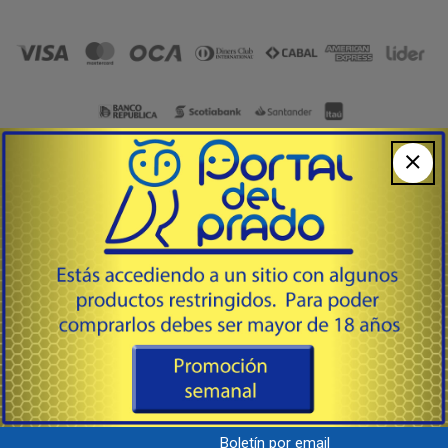
Armería, Tiempo Libre & Accesorios
092 220 107
WhatsApp
Lunes a Viernes de 8:00 a 17:00 hs.
Av. Agraciada 2958 Esq. E. Ciganda
Prado / Bella Vista,
Montevideo - Uruguay - C.P. 11800
Boletín por email