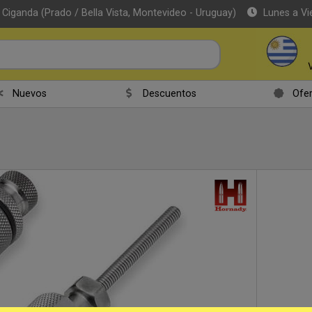
 Ciganda (Prado / Bella Vista, Montevideo - Uruguay)
Lunes a Vi
r email
Nuevos
Descuentos
Ofer
Enviar