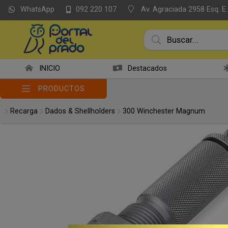
WhatsApp
Av. Agraciada 2958 Esq. E.
092 220 107
Compartir po
INICIO
Destacados
PRODUCTOS
Recarga
Dados & Shellholders
300 Winchester Magnum