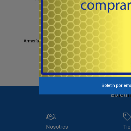
Armería, Tiempo Libre & Accesorios
092 220 107
Boletín por ema
Boletín
Nosotros
Ti