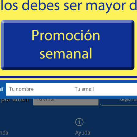
WhatsApp
Lunes a Viernes de 8:00 a 17:00 hs.
Compartir
il
 por email
Registra
enda
Ayuda