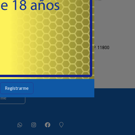
Av. Agraciada 2958 Esq. E. Ciganda
Prado / Bella Vista,
Montevideo - Uruguay - C.P. 11800
Registrarme
rme