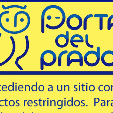
Código
HOR/546352