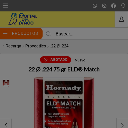
Compartir por email
MI COMPRA
PRODUCTOS
Recarga
Proyectiles
.22 Ø .224
AGOTADO
Nuevo
22 Ø .224 75 gr ELD® Match
Enviar